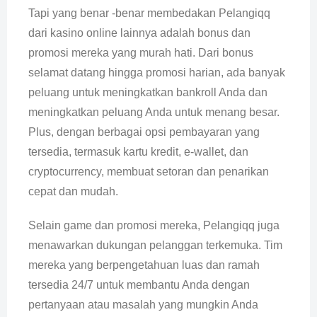
Tapi yang benar -benar membedakan Pelangiqq
dari kasino online lainnya adalah bonus dan
promosi mereka yang murah hati. Dari bonus
selamat datang hingga promosi harian, ada banyak
peluang untuk meningkatkan bankroll Anda dan
meningkatkan peluang Anda untuk menang besar.
Plus, dengan berbagai opsi pembayaran yang
tersedia, termasuk kartu kredit, e-wallet, dan
cryptocurrency, membuat setoran dan penarikan
cepat dan mudah.
Selain game dan promosi mereka, Pelangiqq juga
menawarkan dukungan pelanggan terkemuka. Tim
mereka yang berpengetahuan luas dan ramah
tersedia 24/7 untuk membantu Anda dengan
pertanyaan atau masalah yang mungkin Anda