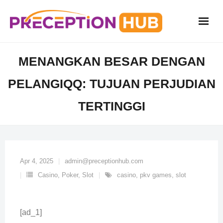
Skip
to
content
MENANGKAN BESAR DENGAN
PELANGIQQ: TUJUAN PERJUDIAN
TERTINGGI
Apr 4, 2025
admin@preceptionhub.com
Casino
,
Poker
,
Slot
casino
,
pkv games
,
slot
[ad_1]