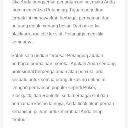
Jika Anda penggemar perjudian online, maka Anda
ingin memeriksa Pelangiqq. Tujuan perjudian
terbaik ini menawarkan berbagai permainan dan
peluang untuk menang besar. Dari poker ke
blackjack, roulette ke slot, Pelangiqq memiliki
semuanya.
Salah satu undian terbesar Pelangiqq adalah
berbagai permainan mereka. Apakah Anda seorang
profesional berpengalaman atau pemula, ada
sesuatu untuk semua orang di kasino online ini.
Dengan permainan populer seperti Poker,
Blackjack, dan Roulette, serta berbagai slot dan
permainan kasino lainnya, Anda tidak akan pernah
kehabisan pilihan untuk membuat Anda tetap
terhibur.