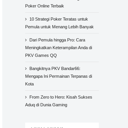
Poker Online Terbaik
10 Strategi Poker Teratas untuk
Pemula untuk Menang Lebih Banyak
Dari Pemula hingga Pro: Cara
Meningkatkan Keterampilan Anda di
PKV Games QQ
Bangkitnya PKV Bandar66:
Mengapa Ini Permainan Terpanas di
Kota
From Zero to Hero: Kisah Sukses
Aduq di Dunia Gaming