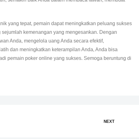
knik yang tepat, pemain dapat meningkatkan peluang sukses
ng sejumlah kemenangan yang mengesankan. Dengan
awan Anda, mengelola uang Anda secara efektif,
atih dan meningkatkan keterampilan Anda, Anda bisa
i pemain poker online yang sukses. Semoga beruntung di
NEXT