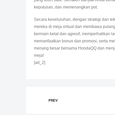
keputusan, dan memenangkan pot.
Secara keseluruhan, dengan strategi dan te
mereka di meja virtual dan membawa pula
bermain ketat dan agresif, memperhatikan l
memanfaatkan bonus dan promosi, serta mel
menang besar bersama HondaQQ dan menjad
meja!
[ad_2]
PREV