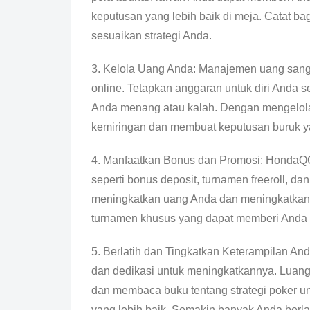
keputusan yang lebih baik di meja. Catat 
sesuaikan strategi Anda.
3. Kelola Uang Anda: Manajemen uang sang
online. Tetapkan anggaran untuk diri Anda se
Anda menang atau kalah. Dengan mengelola 
kemiringan dan membuat keputusan buruk y
4. Manfaatkan Bonus dan Promosi: HondaQ
seperti bonus deposit, turnamen freeroll, da
meningkatkan uang Anda dan meningkatkan 
turnamen khusus yang dapat memberi Anda 
5. Berlatih dan Tingkatkan Keterampilan And
dan dedikasi untuk meningkatkannya. Luang
dan membaca buku tentang strategi poker 
yang lebih baik. Semakin banyak Anda ber