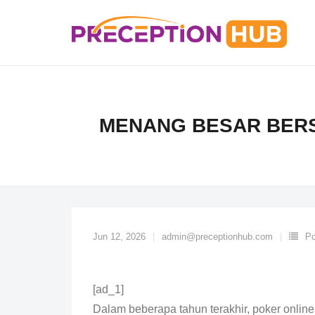
Skip
to
content
MENANG BESAR BERS
Jun 12, 2026
admin@preceptionhub.com
Po
[ad_1]
Dalam beberapa tahun terakhir, poker onlin