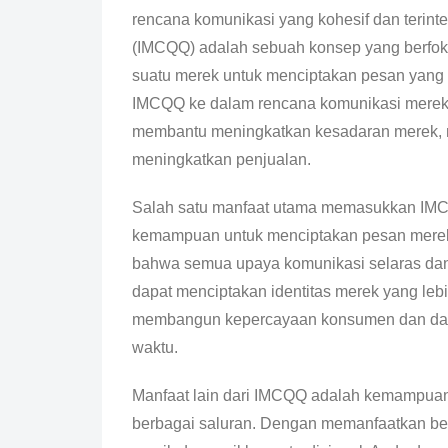
rencana komunikasi yang kohesif dan terint
(IMCQQ) adalah sebuah konsep yang berfoku
suatu merek untuk menciptakan pesan yang
IMCQQ ke dalam rencana komunikasi merek
membantu meningkatkan kesadaran merek, m
meningkatkan penjualan.
Salah satu manfaat utama memasukkan IMC
kemampuan untuk menciptakan pesan merek
bahwa semua upaya komunikasi selaras dan 
dapat menciptakan identitas merek yang leb
membangun kepercayaan konsumen dan dapat
waktu.
Manfaat lain dari IMCQQ adalah kemampuan 
berbagai saluran. Dengan memanfaatkan ber