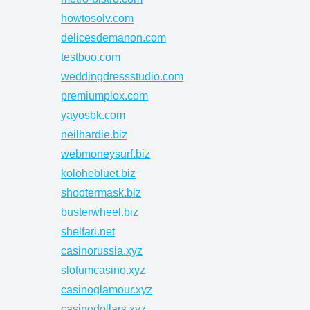
howtosolv.com
delicesdemanon.com
testboo.com
weddingdressstudio.com
premiumplox.com
yayosbk.com
neilhardie.biz
webmoneysurf.biz
kolohebluet.biz
shootermask.biz
busterwheel.biz
shelfari.net
casinorussia.xyz
slotumcasino.xyz
casinoglamour.xyz
casinodollars.xyz