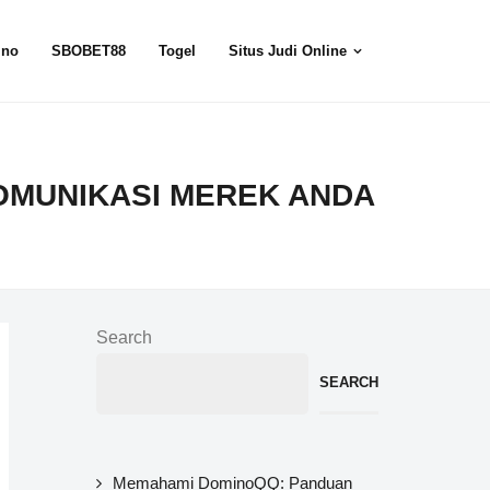
ino
SBOBET88
Togel
Situs Judi Online
OMUNIKASI MEREK ANDA
Search
SEARCH
Memahami DominoQQ: Panduan