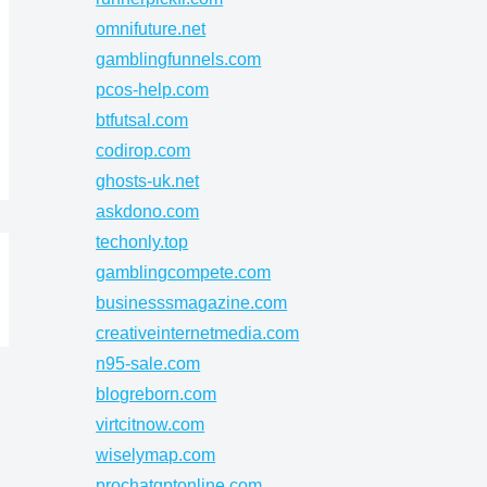
omnifuture.net
gamblingfunnels.com
pcos-help.com
btfutsal.com
codirop.com
ghosts-uk.net
askdono.com
techonly.top
gamblingcompete.com
businesssmagazine.com
creativeinternetmedia.com
n95-sale.com
blogreborn.com
virtcitnow.com
wiselymap.com
prochatgptonline.com