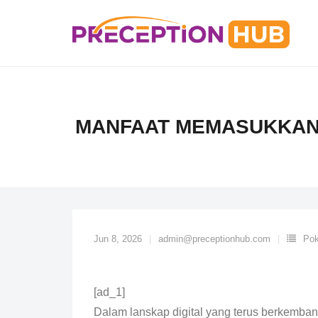
Skip
to
content
MANFAAT MEMASUKKAN 
Jun 8, 2026
admin@preceptionhub.com
Pok
[ad_1]
Dalam lanskap digital yang terus berkembang