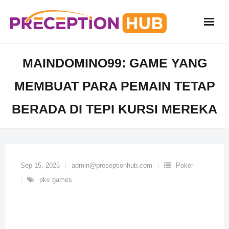
Skip
to
content
MAINDOMINO99: GAME YANG
MEMBUAT PARA PEMAIN TETAP
BERADA DI TEPI KURSI MEREKA
Sep 15, 2025
admin@preceptionhub.com
Poker
pkv games