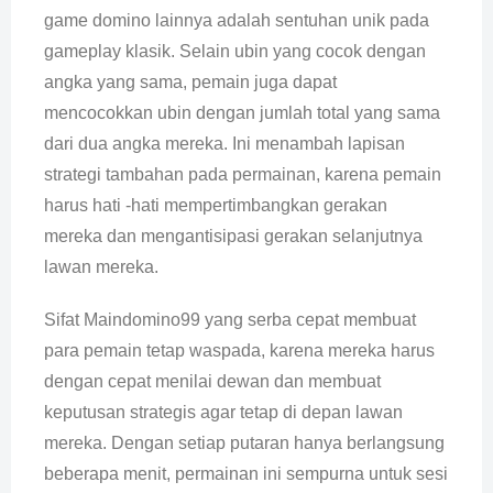
game domino lainnya adalah sentuhan unik pada
gameplay klasik. Selain ubin yang cocok dengan
angka yang sama, pemain juga dapat
mencocokkan ubin dengan jumlah total yang sama
dari dua angka mereka. Ini menambah lapisan
strategi tambahan pada permainan, karena pemain
harus hati -hati mempertimbangkan gerakan
mereka dan mengantisipasi gerakan selanjutnya
lawan mereka.
Sifat Maindomino99 yang serba cepat membuat
para pemain tetap waspada, karena mereka harus
dengan cepat menilai dewan dan membuat
keputusan strategis agar tetap di depan lawan
mereka. Dengan setiap putaran hanya berlangsung
beberapa menit, permainan ini sempurna untuk sesi