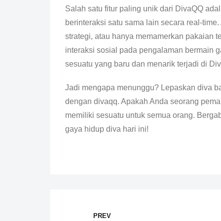
Salah satu fitur paling unik dari DivaQQ a
berinteraksi satu sama lain secara real-tim
strategi, atau hanya memamerkan pakaian t
interaksi sosial pada pengalaman bermain g
sesuatu yang baru dan menarik terjadi di Di
Jadi mengapa menunggu? Lepaskan diva bati
dengan divaqq. Apakah Anda seorang pemai
memiliki sesuatu untuk semua orang. Bergab
gaya hidup diva hari ini!
PREV