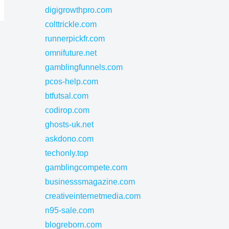
digigrowthpro.com
colttrickle.com
runnerpickfr.com
omnifuture.net
gamblingfunnels.com
pcos-help.com
btfutsal.com
codirop.com
ghosts-uk.net
askdono.com
techonly.top
gamblingcompete.com
businesssmagazine.com
creativeinternetmedia.com
n95-sale.com
blogreborn.com