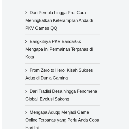
Dari Pemula hingga Pro: Cara
Meningkatkan Keterampilan Anda di
PKV Games QQ
Bangkitnya PKV Bandar66:
Mengapa Ini Permainan Terpanas di
Kota
From Zero to Hero: Kisah Sukses
Aduq di Dunia Gaming
Dari Tradisi Desa hingga Fenomena
Global: Evolusi Sakong
Mengapa Aduqq Menjadi Game
Online Terpanas yang Perlu Anda Coba
Hari Ini