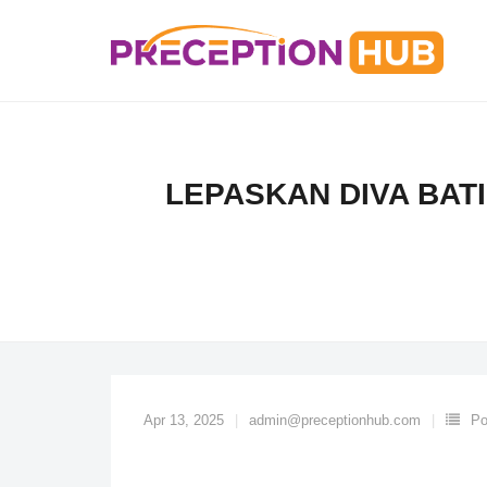
Skip
to
content
LEPASKAN DIVA BAT
Apr 13, 2025
admin@preceptionhub.com
Po