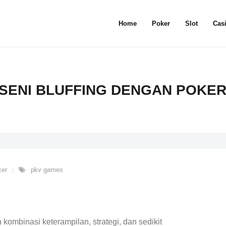
Home
Poker
Slot
Cas
 SENI BLUFFING DENGAN POKER
ker
pkv games
mbinasi keterampilan, strategi, dan sedikit