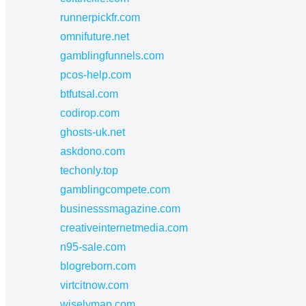
runnerpickfr.com
omnifuture.net
gamblingfunnels.com
pcos-help.com
btfutsal.com
codirop.com
ghosts-uk.net
askdono.com
techonly.top
gamblingcompete.com
businesssmagazine.com
creativeinternetmedia.com
n95-sale.com
blogreborn.com
virtcitnow.com
wiselymap.com