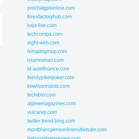
prochatgptonline.com
forexfactoryhub.com
kaja-live.com
techcompa.com
sight-web.com
himadrigroup.com
islamroman.com
td-autofinance.com
frienlyjokerpoker.com
kowloonnslots.com
techibro.com
alpinemagazines.com
vulcanrp.com
twitter-trend-blog.com
montblancpensonlineoutletsale.com
babygadgetsreview.com