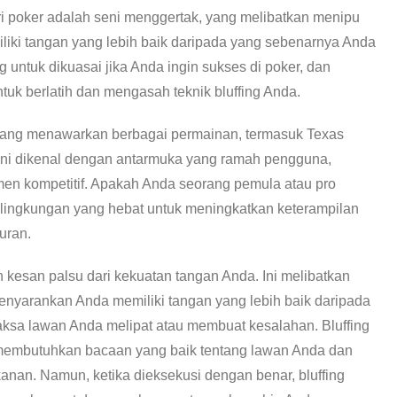
i poker adalah seni menggertak, yang melibatkan menipu
liki tangan yang lebih baik daripada yang sebenarnya Anda
g untuk dikuasai jika Anda ingin sukses di poker, dan
tuk berlatih dan mengasah teknik bluffing Anda.
 yang menawarkan berbagai permainan, termasuk Texas
 ini dikenal dengan antarmuka yang ramah pengguna,
en kompetitif. Apakah Anda seorang pemula atau pro
lingkungan yang hebat untuk meningkatkan keterampilan
uran.
n kesan palsu dari kekuatan tangan Anda. Ini melibatkan
enyarankan Anda memiliki tangan yang lebih baik daripada
ksa lawan Anda melipat atau membuat kesalahan. Bluffing
a membutuhkan bacaan yang baik tentang lawan Anda dan
nan. Namun, ketika dieksekusi dengan benar, bluffing