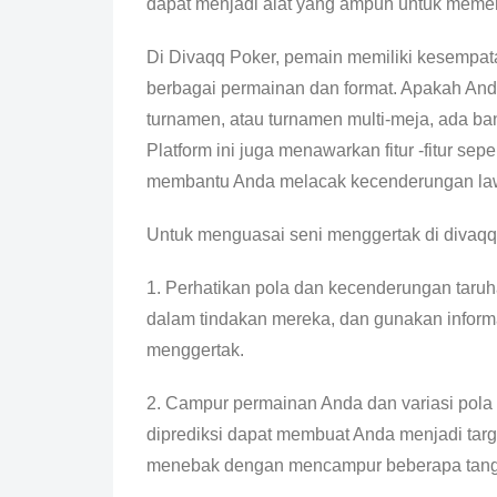
dapat menjadi alat yang ampuh untuk mem
Di Divaqq Poker, pemain memiliki kesempat
berbagai permainan dan format. Apakah Anda
turnamen, atau turnamen multi-meja, ada b
Platform ini juga menawarkan fitur -fitur se
membantu Anda melacak kecenderungan lawa
Untuk menguasai seni menggertak di divaqq p
1. Perhatikan pola dan kecenderungan taru
dalam tindakan mereka, dan gunakan inform
menggertak.
2. Campur permainan Anda dan variasi pola 
diprediksi dapat membuat Anda menjadi tar
menebak dengan mencampur beberapa tanga