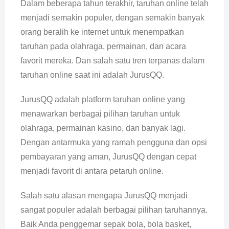
Dalam beberapa tahun terakhir, taruhan online telah
menjadi semakin populer, dengan semakin banyak
orang beralih ke internet untuk menempatkan
taruhan pada olahraga, permainan, dan acara
favorit mereka. Dan salah satu tren terpanas dalam
taruhan online saat ini adalah JurusQQ.
JurusQQ adalah platform taruhan online yang
menawarkan berbagai pilihan taruhan untuk
olahraga, permainan kasino, dan banyak lagi.
Dengan antarmuka yang ramah pengguna dan opsi
pembayaran yang aman, JurusQQ dengan cepat
menjadi favorit di antara petaruh online.
Salah satu alasan mengapa JurusQQ menjadi
sangat populer adalah berbagai pilihan taruhannya.
Baik Anda penggemar sepak bola, bola basket,