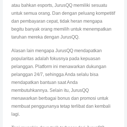
atau bahkan esports, JurusQQ memiliki sesuatu
untuk semua orang. Dan dengan peluang kompetitif
dan pembayaran cepat, tidak heran mengapa
begitu banyak orang memilih untuk menempatkan
taruhan mereka dengan JurusQQ.
Alasan lain mengapa JurusQQ mendapatkan
popularitas adalah fokusnya pada kepuasan
pelanggan. Platform ini menawarkan dukungan
pelanggan 24/7, sehingga Anda selalu bisa
mendapatkan bantuan saat Anda
membutuhkannya. Selain itu, JurusQQ
menawarkan berbagai bonus dan promosi untuk
membuat penggunanya tetap terlibat dan kembali
lagi.