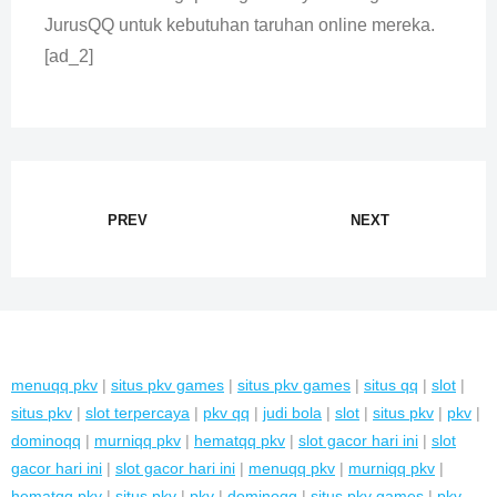
JurusQQ untuk kebutuhan taruhan online mereka.
[ad_2]
PREV
NEXT
menuqq pkv
|
situs pkv games
|
situs pkv games
|
situs qq
|
slot
|
situs pkv
|
slot terpercaya
|
pkv qq
|
judi bola
|
slot
|
situs pkv
|
pkv
|
dominoqq
|
murniqq pkv
|
hematqq pkv
|
slot gacor hari ini
|
slot
gacor hari ini
|
slot gacor hari ini
|
menuqq pkv
|
murniqq pkv
|
hematqq pkv
|
situs pkv
|
pkv
|
dominoqq
|
situs pkv games
|
pkv