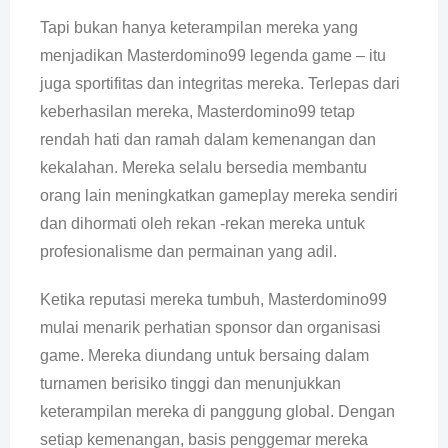
Tapi bukan hanya keterampilan mereka yang
menjadikan Masterdomino99 legenda game – itu
juga sportifitas dan integritas mereka. Terlepas dari
keberhasilan mereka, Masterdomino99 tetap
rendah hati dan ramah dalam kemenangan dan
kekalahan. Mereka selalu bersedia membantu
orang lain meningkatkan gameplay mereka sendiri
dan dihormati oleh rekan -rekan mereka untuk
profesionalisme dan permainan yang adil.
Ketika reputasi mereka tumbuh, Masterdomino99
mulai menarik perhatian sponsor dan organisasi
game. Mereka diundang untuk bersaing dalam
turnamen berisiko tinggi dan menunjukkan
keterampilan mereka di panggung global. Dengan
setiap kemenangan, basis penggemar mereka