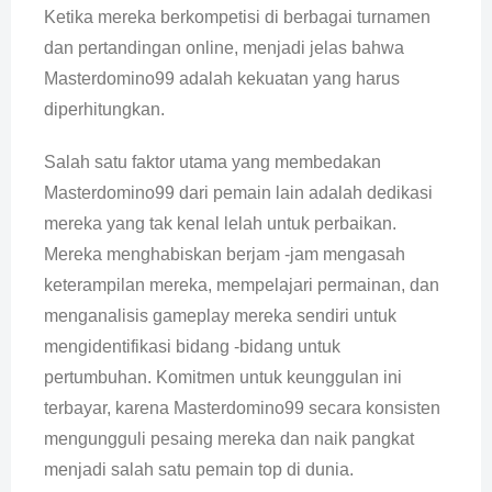
Ketika mereka berkompetisi di berbagai turnamen
dan pertandingan online, menjadi jelas bahwa
Masterdomino99 adalah kekuatan yang harus
diperhitungkan.
Salah satu faktor utama yang membedakan
Masterdomino99 dari pemain lain adalah dedikasi
mereka yang tak kenal lelah untuk perbaikan.
Mereka menghabiskan berjam -jam mengasah
keterampilan mereka, mempelajari permainan, dan
menganalisis gameplay mereka sendiri untuk
mengidentifikasi bidang -bidang untuk
pertumbuhan. Komitmen untuk keunggulan ini
terbayar, karena Masterdomino99 secara konsisten
mengungguli pesaing mereka dan naik pangkat
menjadi salah satu pemain top di dunia.