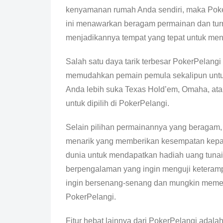
kenyamanan rumah Anda sendiri, maka Poke
ini menawarkan beragam permainan dan turn
menjadikannya tempat yang tepat untuk me
Salah satu daya tarik terbesar PokerPelan
memudahkan pemain pemula sekalipun untuk
Anda lebih suka Texas Hold’em, Omaha, ata
untuk dipilih di PokerPelangi.
Selain pilihan permainannya yang beragam
menarik yang memberikan kesempatan kepad
dunia untuk mendapatkan hadiah uang tunai
berpengalaman yang ingin menguji keteram
ingin bersenang-senang dan mungkin memen
PokerPelangi.
Fitur hebat lainnya dari PokerPelangi adal