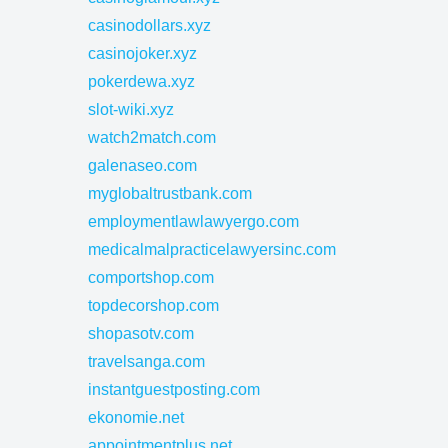
casinodollars.xyz
casinojoker.xyz
pokerdewa.xyz
slot-wiki.xyz
watch2match.com
galenaseo.com
myglobaltrustbank.com
employmentlawlawyergo.com
medicalmalpracticelawyersinc.com
comportshop.com
topdecorshop.com
shopasotv.com
travelsanga.com
instantguestposting.com
ekonomie.net
appointmentplus.net