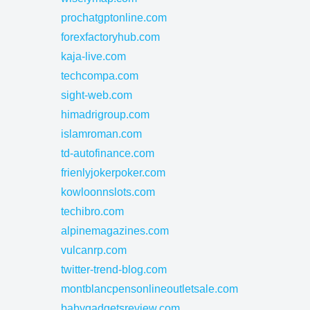
prochatgptonline.com
forexfactoryhub.com
kaja-live.com
techcompa.com
sight-web.com
himadrigroup.com
islamroman.com
td-autofinance.com
frienlyjokerpoker.com
kowloonnslots.com
techibro.com
alpinemagazines.com
vulcanrp.com
twitter-trend-blog.com
montblancpensonlineoutletsale.com
babygadgetsreview.com