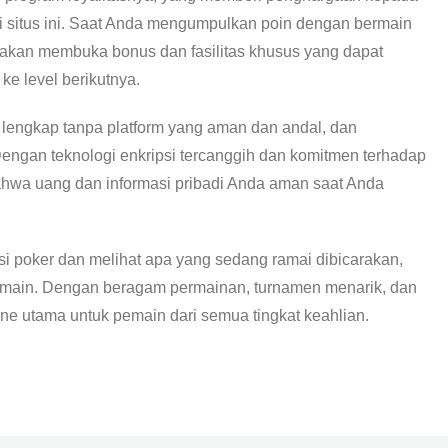
i situs ini. Saat Anda mengumpulkan poin dengan bermain
akan membuka bonus dan fasilitas khusus yang dapat
 level berikutnya.
ng lengkap tanpa platform yang aman dan andal, dan
engan teknologi enkripsi tercanggih dan komitmen terhadap
ahwa uang dan informasi pribadi Anda aman saat Anda
aksi poker dan melihat apa yang sedang ramai dibicarakan,
bermain. Dengan beragam permainan, turnamen menarik, dan
line utama untuk pemain dari semua tingkat keahlian.