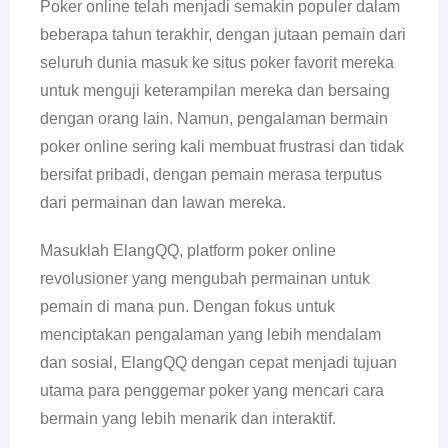
Poker online telah menjadi semakin populer dalam
beberapa tahun terakhir, dengan jutaan pemain dari
seluruh dunia masuk ke situs poker favorit mereka
untuk menguji keterampilan mereka dan bersaing
dengan orang lain. Namun, pengalaman bermain
poker online sering kali membuat frustrasi dan tidak
bersifat pribadi, dengan pemain merasa terputus
dari permainan dan lawan mereka.
Masuklah ElangQQ, platform poker online
revolusioner yang mengubah permainan untuk
pemain di mana pun. Dengan fokus untuk
menciptakan pengalaman yang lebih mendalam
dan sosial, ElangQQ dengan cepat menjadi tujuan
utama para penggemar poker yang mencari cara
bermain yang lebih menarik dan interaktif.