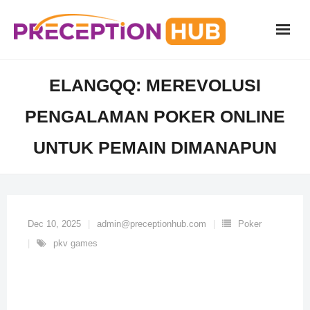
Skip
to
content
ELANGQQ: MEREVOLUSI
PENGALAMAN POKER ONLINE
UNTUK PEMAIN DIMANAPUN
Dec 10, 2025
admin@preceptionhub.com
Poker
pkv games