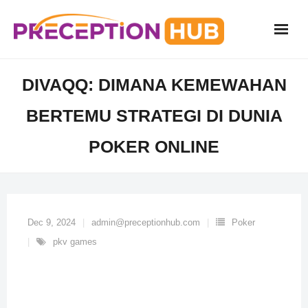
Skip
to
content
DIVAQQ: DIMANA KEMEWAHAN
BERTEMU STRATEGI DI DUNIA
POKER ONLINE
Dec 9, 2024
admin@preceptionhub.com
Poker
pkv games