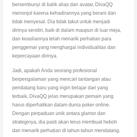
bersembunyi di balik alias dan avatar, DivaQQ
menonjol karena kehadirannya yang berani dan
tidak menyesal. Dia tidak takut untuk menjadi
dirinya sendiri, baik di dalam maupun di luar meja,
dan keasliannya telah menarik perhatian para
penggemar yang menghargai individualitas dan
kepercayaan dirinya.
Jadi, apakah Anda seorang profesional
berpengalaman yang mencari tantangan atau
pendatang baru yang ingin belajar dari yang
terbaik, DivaQQ jelas merupakan pemain yang
harus diperhatikan dalam dunia poker online.
Dengan perpaduan unik antara glamor dan
strateginya, dia pasti akan terus membuat heboh
dan menarik perhatian di tahun-tahun mendatang.