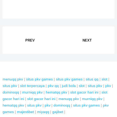
PREV
NEXT
menuqq pkv
|
situs pkv games
|
situs pkv games
|
situs qq
|
slot
|
situs pkv
|
slot terpercaya
|
pkv qq
|
judi bola
|
slot
|
situs pkv
|
pkv
|
dominoqq
|
murniqq pkv
|
hematqq pkv
|
slot gacor hari ini
|
slot
gacor hari ini
|
slot gacor hari ini
|
menuqq pkv
|
murniqq pkv
|
hematqq pkv
|
situs pkv
|
pkv
|
dominoqq
|
situs pkv games
|
pkv
games
|
majestibet
|
miyaqq
|
gajibet
|