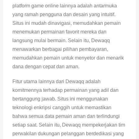
platform game online lainnya adalah antarmuka
yang ramah pengguna dan desain yang intuitif.
Situs ini mudah dinavigasi, memudahkan pemain
menemukan permainan favorit mereka dan
langsung mulai bermain. Selain itu, Dewaqq
menawarkan berbagai pilihan pembayaran,
memudahkan pemain untuk menyetor dan menarik
dana dengan cepat dan aman.
Fitur utama lainnya dari Dewaqq adalah
komitmennya terhadap permainan yang adil dan
bertanggung jawab. Situs ini menggunakan
teknologi enkripsi canggih untuk memastikan
bahwa semua data pemain aman dan terlindungi
setiap saat. Selain itu, Dewaqq mempekerjakan tim
perwakilan dukungan pelanggan berdedikasi yang