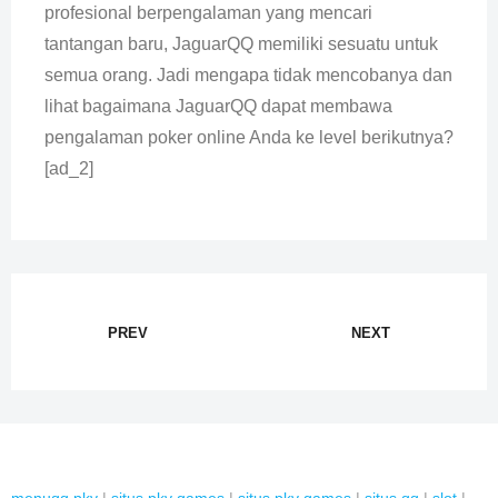
profesional berpengalaman yang mencari
tantangan baru, JaguarQQ memiliki sesuatu untuk
semua orang. Jadi mengapa tidak mencobanya dan
lihat bagaimana JaguarQQ dapat membawa
pengalaman poker online Anda ke level berikutnya?
[ad_2]
PREV
NEXT