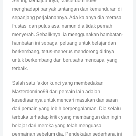
Seiring kemajuannya, Masterdomino99
menghadapi banyak tantangan dan kemunduran di
sepanjang perjalanannya. Ada kalanya dia merasa
frustasi dan putus asa, namun dia tidak pernah
menyerah. Sebaliknya, ia menggunakan hambatan-
hambatan ini sebagai peluang untuk belajar dan
berkembang, terus-menerus mendorong dirinya
untuk berkembang dan berusaha mencapai yang
terbaik.
Salah satu faktor kunci yang membedakan
Masterdomino99 dari pemain lain adalah
kesediaannya untuk mencari masukan dan saran
dari pemain yang lebih berpengalaman. Dia selalu
terbuka terhadap kritik yang membangun dan ingin
belajar dari mereka yang telah menguasai
permainan sebelum dia. Pendekatan sederhana ini