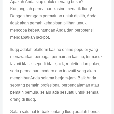
Apakah Anda siap untuk menang besar?
Kunjungilah permainan kasino menarik Ituqq!
Dengan beragam permainan untuk dipilih, Anda
tidak akan pernah kehabisan pilihan untuk
mencoba keberuntungan Anda dan berpotensi
mendapatkan jackpot.
Ituqq adalah platform kasino online populer yang
menawarkan berbagai permainan kasino, termasuk
favorit klasik seperti blackjack, roulette, dan poker,
serta permainan modern dan inovatif yang akan
menghibur Anda selama berjam-jam. Baik Anda
seorang pemain profesional berpengalaman atau
pemain pemula, selalu ada sesuatu untuk semua
orang di Ituqq.
Salah satu hal terbaik tentang Ituqq adalah bonus