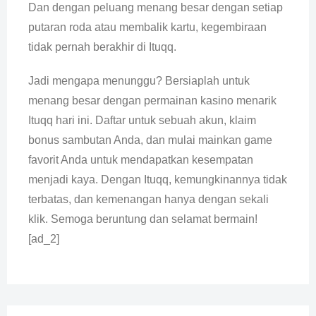
Dan dengan peluang menang besar dengan setiap
putaran roda atau membalik kartu, kegembiraan
tidak pernah berakhir di Ituqq.
Jadi mengapa menunggu? Bersiaplah untuk
menang besar dengan permainan kasino menarik
Ituqq hari ini. Daftar untuk sebuah akun, klaim
bonus sambutan Anda, dan mulai mainkan game
favorit Anda untuk mendapatkan kesempatan
menjadi kaya. Dengan Ituqq, kemungkinannya tidak
terbatas, dan kemenangan hanya dengan sekali
klik. Semoga beruntung dan selamat bermain!
[ad_2]