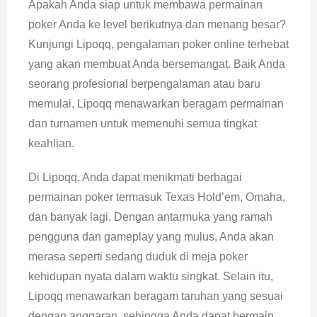
Apakah Anda siap untuk membawa permainan
poker Anda ke level berikutnya dan menang besar?
Kunjungi Lipoqq, pengalaman poker online terhebat
yang akan membuat Anda bersemangat. Baik Anda
seorang profesional berpengalaman atau baru
memulai, Lipoqq menawarkan beragam permainan
dan turnamen untuk memenuhi semua tingkat
keahlian.
Di Lipoqq, Anda dapat menikmati berbagai
permainan poker termasuk Texas Hold’em, Omaha,
dan banyak lagi. Dengan antarmuka yang ramah
pengguna dan gameplay yang mulus, Anda akan
merasa seperti sedang duduk di meja poker
kehidupan nyata dalam waktu singkat. Selain itu,
Lipoqq menawarkan beragam taruhan yang sesuai
dengan anggaran, sehingga Anda dapat bermain