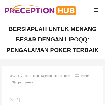
Skip
to
content
BERSIAPLAH UNTUK MENANG
BESAR DENGAN LIPOQQ:
PENGALAMAN POKER TERBAIK
May 11, 2026
admin@preceptionhub.com
Poker
pkv games
[ad_1]