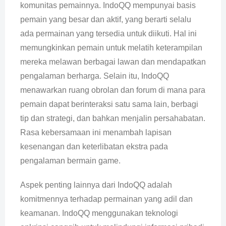
komunitas pemainnya. IndoQQ mempunyai basis
pemain yang besar dan aktif, yang berarti selalu
ada permainan yang tersedia untuk diikuti. Hal ini
memungkinkan pemain untuk melatih keterampilan
mereka melawan berbagai lawan dan mendapatkan
pengalaman berharga. Selain itu, IndoQQ
menawarkan ruang obrolan dan forum di mana para
pemain dapat berinteraksi satu sama lain, berbagi
tip dan strategi, dan bahkan menjalin persahabatan.
Rasa kebersamaan ini menambah lapisan
kesenangan dan keterlibatan ekstra pada
pengalaman bermain game.
Aspek penting lainnya dari IndoQQ adalah
komitmennya terhadap permainan yang adil dan
keamanan. IndoQQ menggunakan teknologi