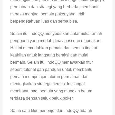
permainan dan strategi yang berbeda, membantu
mereka menjadi pemain poker yang lebih
berpengetahuan luas dan serba bisa.
Selain itu, IndoQQ menyediakan antarmuka ramah
pengguna yang mudah dinavigasi dan digunakan.
Hal ini memudahkan pemain dari semua tingkat
keahlian untuk langsung beraksi dan mulai
bermain. Selain itu, IndoQQ menawarkan fitur
seperti tutorial dan panduan untuk membantu
pemain mempelajari aturan permainan dan
meningkatkan strategi mereka. Ini sangat
membantu bagi pemula yang mungkin belum
terbiasa dengan seluk beluk poker.
Salah satu fitur menonjol dari IndoQQ adalah