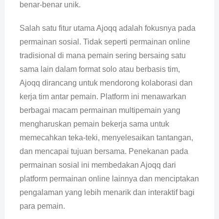
benar-benar unik.
Salah satu fitur utama Ajoqq adalah fokusnya pada
permainan sosial. Tidak seperti permainan online
tradisional di mana pemain sering bersaing satu
sama lain dalam format solo atau berbasis tim,
Ajoqq dirancang untuk mendorong kolaborasi dan
kerja tim antar pemain. Platform ini menawarkan
berbagai macam permainan multipemain yang
mengharuskan pemain bekerja sama untuk
memecahkan teka-teki, menyelesaikan tantangan,
dan mencapai tujuan bersama. Penekanan pada
permainan sosial ini membedakan Ajoqq dari
platform permainan online lainnya dan menciptakan
pengalaman yang lebih menarik dan interaktif bagi
para pemain.