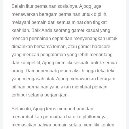
Selain fitur permainan sosialnya, Ajoqq juga
menawarkan beragam permainan untuk dipilih,
melayani pemain dari semua minat dan tingkat
keahlian. Baik Anda seorang gamer kasual yang
mencari permainan cepat dan menyenangkan untuk
dimainkan bersama teman, atau gamer hardcore
yang mencari pengalaman yang lebih menantang
dan kompetitif, Ajoqq memiliki sesuatu untuk semua
orang. Dari penembak penuh aksi hingga teka-teki
yang mengasah otak, Ajoqq menawarkan beragam
pilihan permainan yang akan membuat pemain
terhibur selama berjam-jam.
Selain itu, Ajoqq terus memperbarui dan
menambahkan permainan baru ke platformnya,
memastikan bahwa pemain selalu memiliki konten