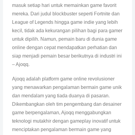
masuk setiap hari untuk memainkan game favorit
mereka. Dari judul blockbuster seperti Fortnite dan
League of Legends hingga game indie yang lebih
kecil, tidak ada kekurangan pilihan bagi para gamer
untuk dipilih. Namun, pemain baru di dunia game
online dengan cepat mendapatkan perhatian dan
siap menjadi pemain besar berikutnya di industri ini
– Ajoqq.
Ajoqq adalah platform game online revolusioner
yang menawarkan pengalaman bermain game unik
dan mendalam yang tiada duanya di pasaran.
Dikembangkan oleh tim pengembang dan desainer
game berpengalaman, Ajoqq menggabungkan
teknologi mutakhir dengan gameplay inovatif untuk
menciptakan pengalaman bermain game yang