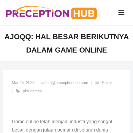
Skip
to
content
AJOQQ: HAL BESAR BERIKUTNYA
DALAM GAME ONLINE
Mar 25, 2026
admin@preceptionhub.com
Poker
pkv games
Game online telah menjadi industri yang sangat
besar, dengan jutaan pemain di seluruh dunia