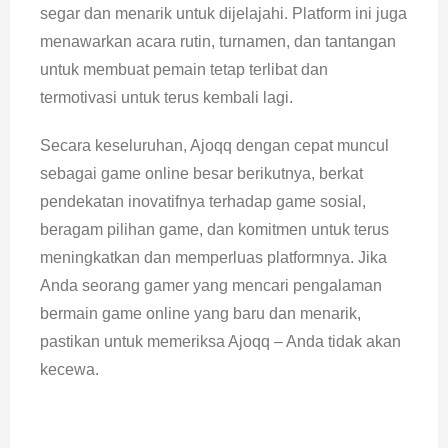
segar dan menarik untuk dijelajahi. Platform ini juga
menawarkan acara rutin, turnamen, dan tantangan
untuk membuat pemain tetap terlibat dan
termotivasi untuk terus kembali lagi.
Secara keseluruhan, Ajoqq dengan cepat muncul
sebagai game online besar berikutnya, berkat
pendekatan inovatifnya terhadap game sosial,
beragam pilihan game, dan komitmen untuk terus
meningkatkan dan memperluas platformnya. Jika
Anda seorang gamer yang mencari pengalaman
bermain game online yang baru dan menarik,
pastikan untuk memeriksa Ajoqq – Anda tidak akan
kecewa.