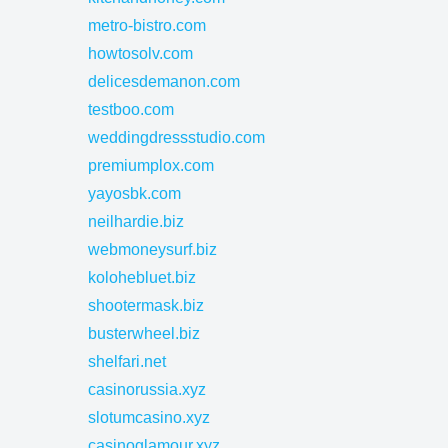
metro-bistro.com
howtosolv.com
delicesdemanon.com
testboo.com
weddingdressstudio.com
premiumplox.com
yayosbk.com
neilhardie.biz
webmoneysurf.biz
kolohebluet.biz
shootermask.biz
busterwheel.biz
shelfari.net
casinorussia.xyz
slotumcasino.xyz
casinoglamour.xyz