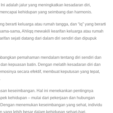
ni adalah jalur yang meningkatkan kesadaran diri,
k mencapai kehidupan yang seimbang dan harmonis.
yang berarti keluarga atau rumah tangga, dan “iq” yang berarti
sama-sama, Ahliqq mewakili kearifan keluarga atau rumah
an sejati datang dari dalam diri sendiri dan dipupuk
embangkan pemahaman mendalam tentang diri sendiri dan
an kepuasan batin. Dengan melatih kesadaran diri dan
 emosinya secara efektif, membuat keputusan yang tepat,
.
gasan keseimbangan. Hal ini menekankan pentingnya
k kehidupan – mulai dari pekerjaan dan hubungan
. Dengan menemukan keseimbangan yang sehat, individu
yang lebih besar dalam kehidupan sehari-hari.