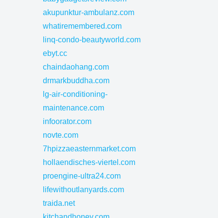
akupunktur-ambulanz.com
whatiremembered.com
linq-condo-beautyworld.com
ebyt.cc
chaindaohang.com
drmarkbuddha.com
lg-air-conditioning-
maintenance.com
infoorator.com
novte.com
7hpizzaeasternmarket.com
hollaendisches-viertel.com
proengine-ultra24.com
lifewithoutlanyards.com
traida.net
kitchandhoney.com