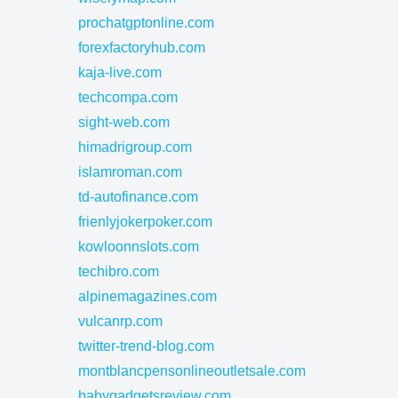
prochatgptonline.com
forexfactoryhub.com
kaja-live.com
techcompa.com
sight-web.com
himadrigroup.com
islamroman.com
td-autofinance.com
frienlyjokerpoker.com
kowloonnslots.com
techibro.com
alpinemagazines.com
vulcanrp.com
twitter-trend-blog.com
montblancpensonlineoutletsale.com
babygadgetsreview.com