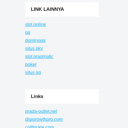
LINK LAINNYA
slot online
qq
dominoqq
situs pkv
slot pragmatic
poker
situs qq
Links
prada-outlet.net
digigrowthpro.com
colttrickle.com