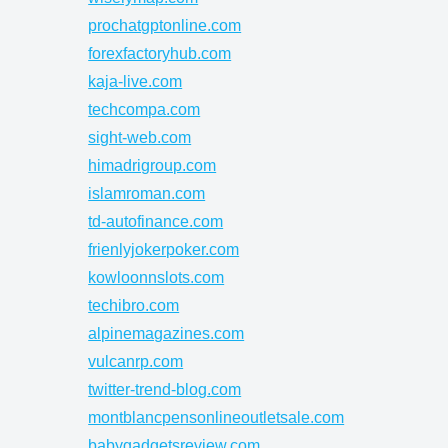
prochatgptonline.com
forexfactoryhub.com
kaja-live.com
techcompa.com
sight-web.com
himadrigroup.com
islamroman.com
td-autofinance.com
frienlyjokerpoker.com
kowloonnslots.com
techibro.com
alpinemagazines.com
vulcanrp.com
twitter-trend-blog.com
montblancpensonlineoutletsale.com
babygadgetsreview.com