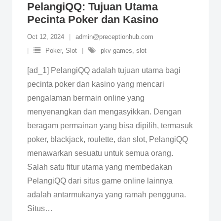
PelangiQQ: Tujuan Utama
Pecinta Poker dan Kasino
Oct 12, 2024
admin@preceptionhub.com
Poker
,
Slot
pkv games
,
slot
[ad_1] PelangiQQ adalah tujuan utama bagi
pecinta poker dan kasino yang mencari
pengalaman bermain online yang
menyenangkan dan mengasyikkan. Dengan
beragam permainan yang bisa dipilih, termasuk
poker, blackjack, roulette, dan slot, PelangiQQ
menawarkan sesuatu untuk semua orang.
Salah satu fitur utama yang membedakan
PelangiQQ dari situs game online lainnya
adalah antarmukanya yang ramah pengguna.
Situs
…